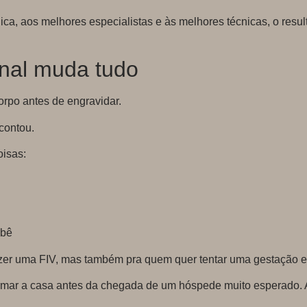
ca, aos melhores especialistas e às melhores técnicas, o result
onal muda tudo
orpo antes de engravidar.
contou.
oisas:
ebê
fazer uma FIV, mas também pra quem quer tentar uma gestação 
rmar a casa antes da chegada de um hóspede muito esperado. A