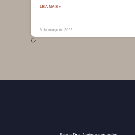
LEIA MAIS »
8 de março de 2026
Siga a Dra. Jociane nas redes: