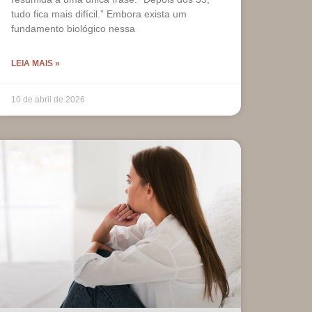
tudo fica mais difícil.” Embora exista um
fundamento biológico nessa
LEIA MAIS »
10 de abril de 2026