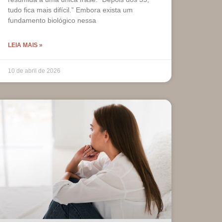
tudo fica mais difícil.” Embora exista um
fundamento biológico nessa
LEIA MAIS »
10 de abril de 2026