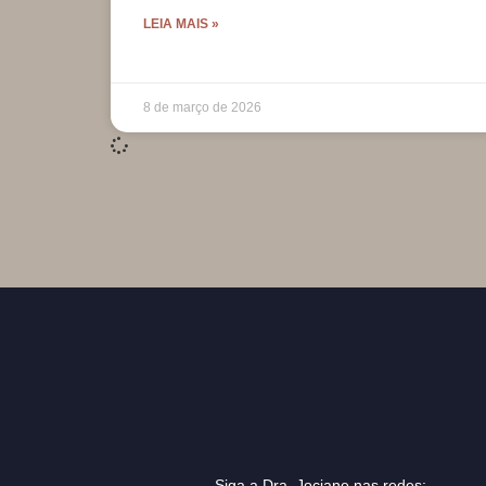
LEIA MAIS »
8 de março de 2026
Siga a Dra. Jociane nas redes: