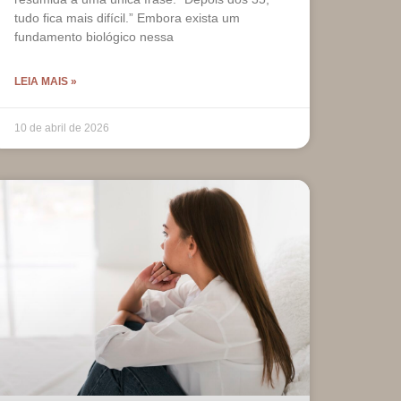
tudo fica mais difícil.” Embora exista um
fundamento biológico nessa
LEIA MAIS »
10 de abril de 2026