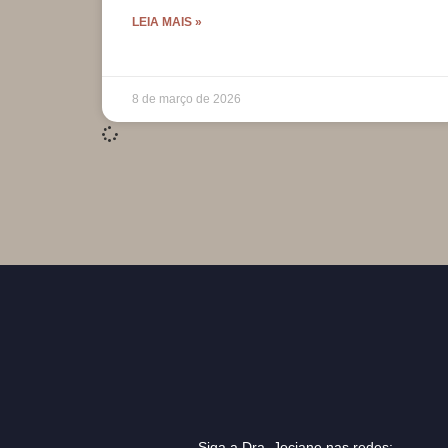
LEIA MAIS »
8 de março de 2026
Siga a Dra. Jociane nas redes: