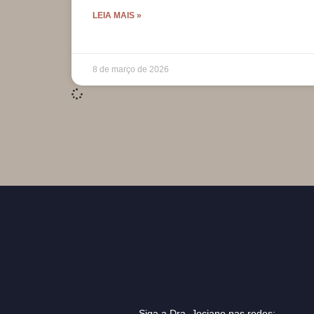
LEIA MAIS »
8 de março de 2026
Siga a Dra. Jociane nas redes: