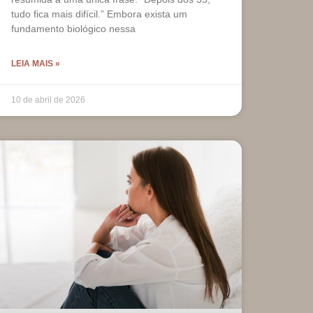
tudo fica mais difícil.” Embora exista um
fundamento biológico nessa
LEIA MAIS »
10 de abril de 2026